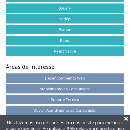
jQuery
NodeJS
Python
React
React Native
Áreas de interesse:
Desenvolvimento Web
Atendimento ao Consumidor
Suporte Técnico
Outra - Atendimento ao Consumidor
Nós fazemos uso de cookies em nosso site para melhorar
a sua experiência. Ao utilizar a 99Freelas, você aceita o uso