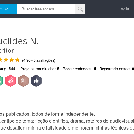
Login
rs
uclides N.
critor
(4.96 - 5 avaliações)
king:
5441
| Projetos concluídos:
5
| Recomendações:
5
| Registrado desde:
0
ros publicados, todos de forma independente.
 tipo de tema: ficção científica, drama, roteiros de audiovisual,
que desafiem minha criatividade e melhorem minhas técnicas de