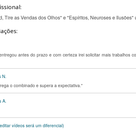
ssional:
nd, Tire as Vendas dos Olhos" e "Espíritos, Neuroses e Ilusões"
iações:
, entregou antes do prazo e com certeza irei solicitar mais trabalhos 
s N.
trega o combinado e supera a expectativa."
s A.
editar vídeos será um diferencial)