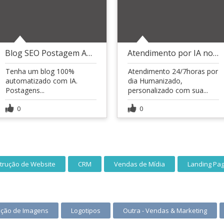
Blog SEO Postagem Automáticas com IA n8n
Atendimento por IA no WhatsApp
Tenha um blog 100%
Atendimento 24/7horas por
automatizado com IA.
dia Humanizado,
Postagens...
personalizado com sua...
0
0
trução de Website
CRM
Vendas de Mídia
Landing Pa
ição de Imagens
Logotipos
Outra - Vendas & Marketing