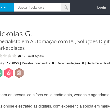
Login
rs
ickolas G.
pecialista em Automação com IA , Soluções Digit
rketplaces
(0.0 - 0 avaliações)
king:
1758222
| Projetos concluídos:
0
| Recomendações:
0
| Registrado des
 para empresas, com foco em atendimento, vendas e agendame
 online e estratégias digitais, com experiência sólida em mark