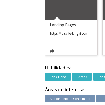
Landing Pages
https://lp.sellerkingai.com
0
Habilidades:
Consultoria
Gestão
Cons
Áreas de interesse:
Atendimento ao Consumidor
Ed