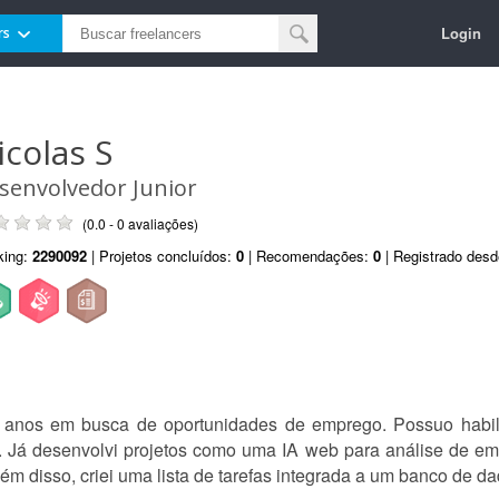
Login
rs
icolas S
senvolvedor Junior
(0.0 - 0 avaliações)
king:
2290092
| Projetos concluídos:
0
| Recomendações:
0
| Registrado des
anos em busca de oportunidades de emprego. Possuo habil
n. Já desenvolvi projetos como uma IA web para análise de em
ém disso, criei uma lista de tarefas integrada a um banco de d