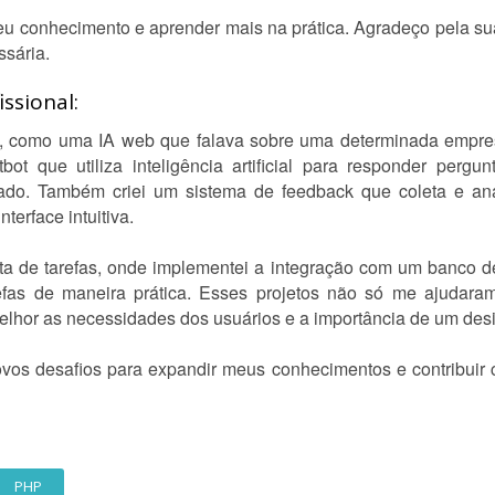
u conhecimento e aprender mais na prática. Agradeço pela su
ssária.
ssional:
tes, como uma IA web que falava sobre uma determinada empres
bot que utiliza inteligência artificial para responder pergu
zado. Também criei um sistema de feedback que coleta e an
erface intuitiva.
ista de tarefas, onde implementei a integração com um banco 
efas de maneira prática. Esses projetos não só me ajudara
lhor as necessidades dos usuários e a importância de um desi
vos desafios para expandir meus conhecimentos e contribuir
PHP