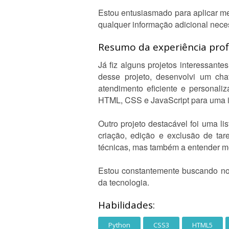
Estou entusiasmado para aplicar me
qualquer informação adicional nece
Resumo da experiência profi
Já fiz alguns projetos interessan
desse projeto, desenvolvi um chat
atendimento eficiente e personali
HTML, CSS e JavaScript para uma int
Outro projeto destacável foi uma l
criação, edição e exclusão de tar
técnicas, mas também a entender me
Estou constantemente buscando no
da tecnologia.
Habilidades:
Python
CSS3
HTML5