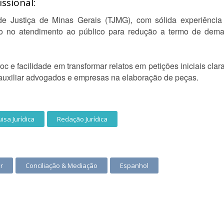
ssional:
 de Justiça de Minas Gerais (TJMG), com sólida experiênci
o no atendimento ao público para redução a termo de deman
 e facilidade em transformar relatos em petições iniciais clara
auxiliar advogados e empresas na elaboração de peças.
isa Jurídica
Redação Jurídica
r
Conciliação & Mediação
Espanhol