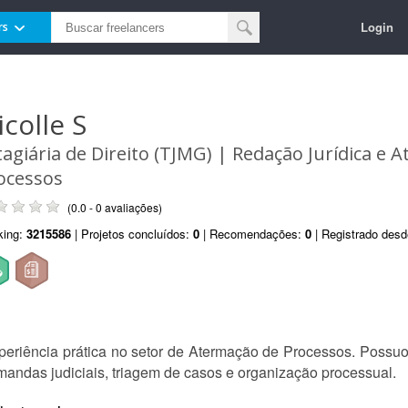
Login
rs
icolle S
tagiária de Direito (TJMG) | Redação Jurídica e 
ocessos
(0.0 - 0 avaliações)
king:
3215586
| Projetos concluídos:
0
| Recomendações:
0
| Registrado des
experiência prática no setor de Atermação de Processos. Possu
mandas judiciais, triagem de casos e organização processual.