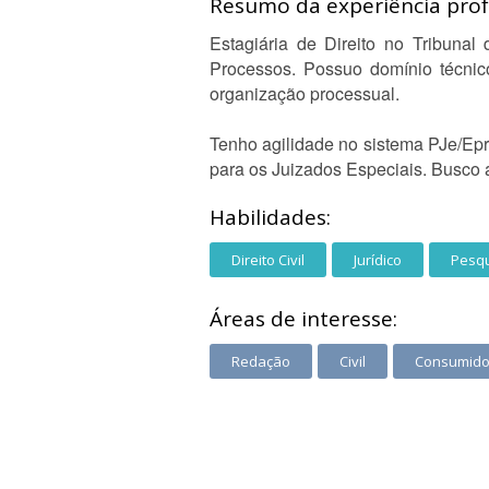
Resumo da experiência profi
Estagiária de Direito no Tribunal
Processos. Possuo domínio técnic
organização processual.
Tenho agilidade no sistema PJe/Eproc
para os Juizados Especiais. Busco 
Habilidades:
Direito Civil
Jurídico
Pesqu
Áreas de interesse:
Redação
Civil
Consumido