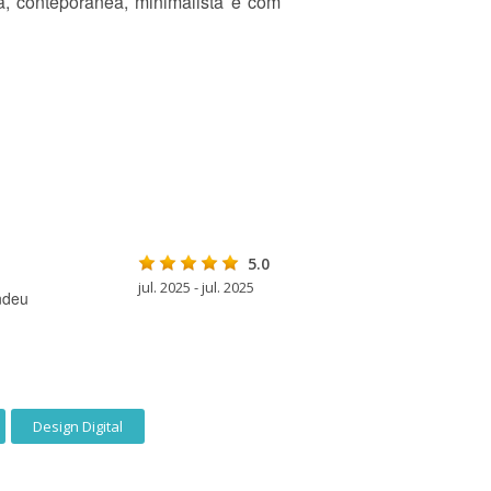
a, conteporânea, minimalista e com
5.0
jul. 2025 - jul. 2025
ndeu
Design Digital