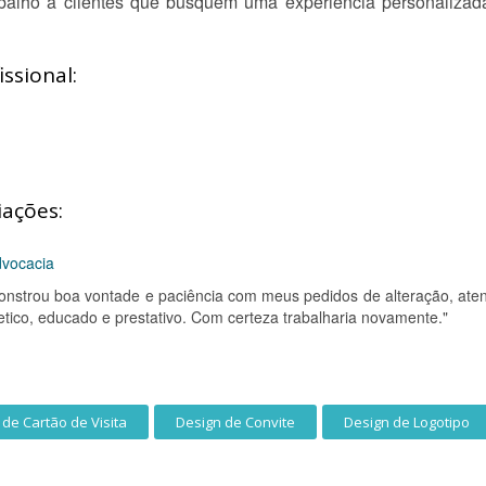
balho a clientes que busquem uma experiência personalizad
ssional:
iações:
dvocacia
nstrou boa vontade e paciência com meus pedidos de alteração, ate
 etico, educado e prestativo. Com certeza trabalharia novamente."
 de Cartão de Visita
Design de Convite
Design de Logotipo