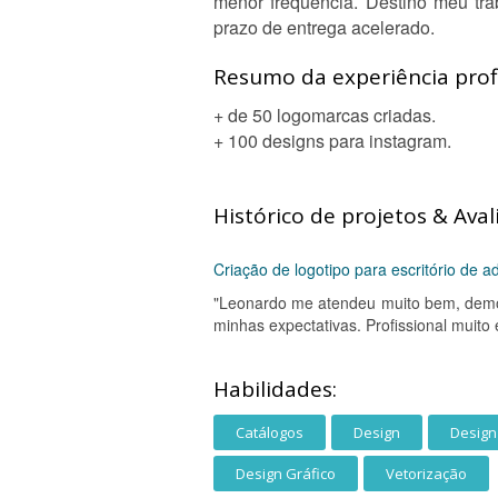
menor frequência. Destino meu tra
prazo de entrega acelerado.
Resumo da experiência profi
+ de 50 logomarcas criadas.
+ 100 designs para instagram.
Histórico de projetos & Aval
Criação de logotipo para escritório de a
"Leonardo me atendeu muito bem, demo
minhas expectativas. Profissional muito
Habilidades:
Catálogos
Design
Design
Design Gráfico
Vetorização