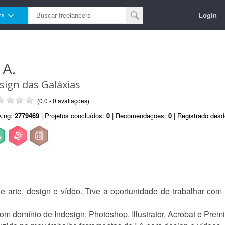
Login
rs
 A.
sign das Galáxias
(0.0 - 0 avaliações)
king:
2779469
| Projetos concluídos:
0
| Recomendações:
0
| Registrado des
 arte, design e vídeo. Tive a oportunidade de trabalhar com r
com domínio de Indesign, Photoshop, Illustrator, Acrobat e Prem