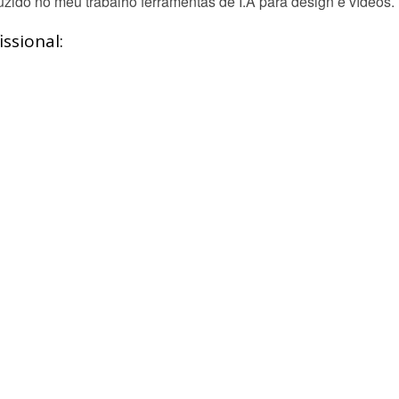
zido no meu trabalho ferramentas de I.A para design e vídeos.
ssional: