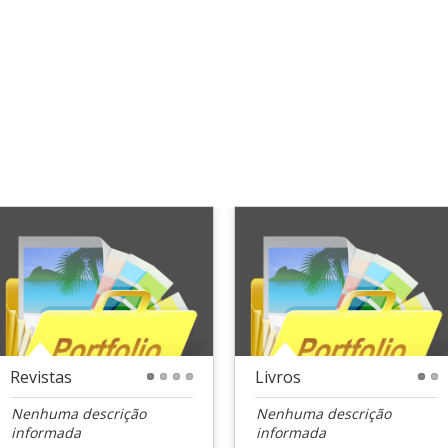
Revistas
Livros
1
2
3
4
1
2
Nenhuma descrição
Nenhuma descrição
informada
informada