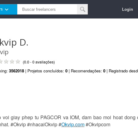
Login
rs
kvip D.
vip
(0.0 - 0 avaliações)
king:
3562018
| Projetos concluídos:
0
| Recomendações:
0
| Registrado des
voi giay phep tu PAGCOR va IOM, dam bao moi hoat dong cu
nhat. #Okvip #nhacaiOkvip #
Okvip.com
#Okvipcom