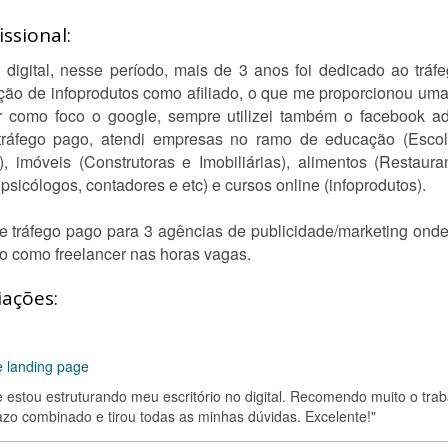
ssional:
digital, nesse período, mais de 3 anos foi dedicado ao tráf
ção de infoprodutos como afiliado, o que me proporcionou um
 como foco o google, sempre utilizei também o facebook ad
tráfego pago, atendi empresas no ramo de educação (Escola
imóveis (Construtoras e Imobiliárias), alimentos (Restaur
sicólogos, contadores e etc) e cursos online (infoprodutos).
e tráfego pago para 3 agências de publicidade/marketing ond
o como freelancer nas horas vagas.
iações:
 landing page
estou estruturando meu escritório no digital. Recomendo muito o trab
azo combinado e tirou todas as minhas dúvidas. Excelente!"