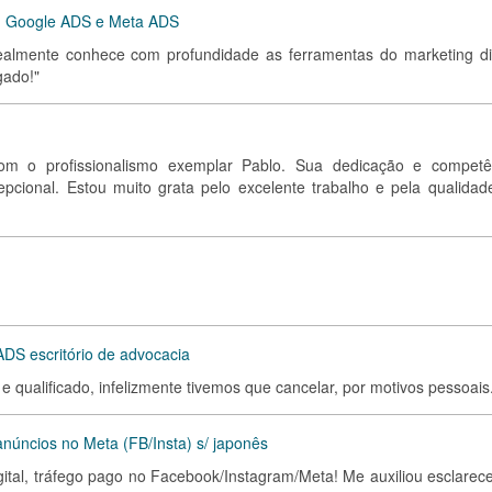
g - Google ADS e Meta ADS
realmente conhece com profundidade as ferramentas do marketing dig
gado!"
om o profissionalismo exemplar Pablo. Sua dedicação e competê
epcional. Estou muito grata pelo excelente trabalho e pela qualidad
S escritório de advocacia
 e qualificado, infelizmente tivemos que cancelar, por motivos pessoais
núncios no Meta (FB/Insta) s/ japonês
igital, tráfego pago no Facebook/Instagram/Meta! Me auxiliou esclarec