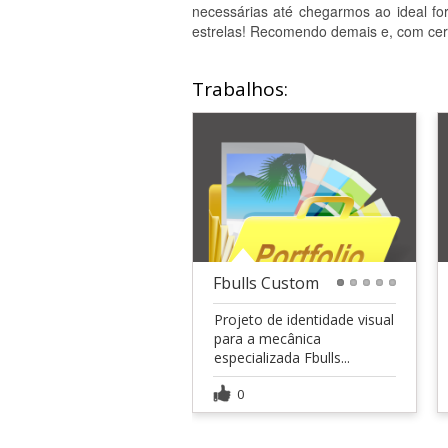
necessárias até chegarmos ao ideal fo
estrelas! Recomendo demais e, com certez
Trabalhos:
Fbulls Custom
1
2
3
4
5
Projeto de identidade visual
para a mecânica
especializada Fbulls...
0