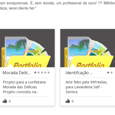
ram excepcionais. É, sem dúvida, um profissional de ouro! ?? Milhõe
a, serei cliente fiel."
Morada Delícias
Identifcação para Lavanderia | 99Freelas
1
2
3
4
5
1
2
Projeto para a confeitaria
Arte feito pela 99Freelas,
Morada das Delícias.
para Lavanderia Self -
Projeto concistiu na...
Service.
0
0