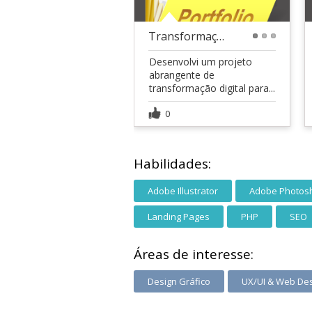
Transformação Digital para EBS Drones Agrícolas
1
2
3
Desenvolvi um projeto
abrangente de
transformação digital para...
0
Habilidades:
Adobe Illustrator
Adobe Photos
Landing Pages
PHP
SEO
Áreas de interesse:
Design Gráfico
UX/UI & Web De