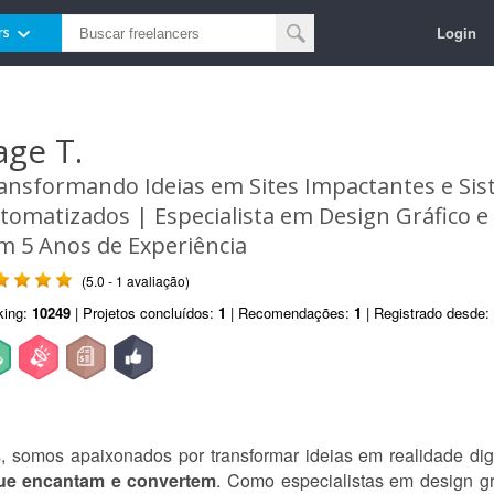
Login
rs
age T.
ansformando Ideias em Sites Impactantes e Si
tomatizados | Especialista em Design Gráfico 
m 5 Anos de Experiência
(5.0 - 1 avaliação)
king:
10249
| Projetos concluídos:
1
| Recomendações:
1
| Registrado desde:
, somos apaixonados por transformar ideias em realidade dig
 que encantam e convertem
. Como especialistas em design g