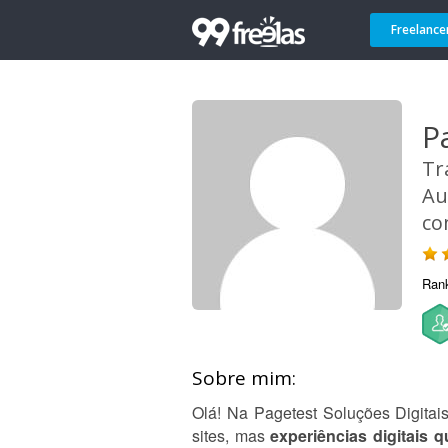
Freelance
P
Tr
Au
co
Ran
Sobre mim:
Olá! Na Pagetest Soluções Digitais
sites, mas
experiências digitais