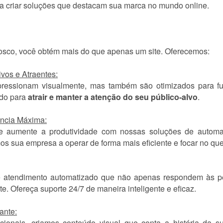
ra criar soluções que destacam sua marca no mundo online.
osco, você obtém mais do que apenas um site. Oferecemos:
vos e Atraentes:
ressionam visualmente, mas também são otimizados para fu
ado para
atrair e manter a atenção do seu público-alvo
.
ência Máxima:
 e aumente a produtividade com nossas soluções de autom
os sua empresa a operar de forma mais eficiente e focar no que
e atendimento automatizado que não apenas respondem às p
 Ofereça suporte 24/7 de maneira inteligente e eficaz.
ante:
ionais, criamos conteúdo visual que conta a história da 