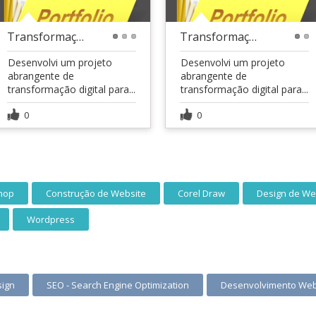
Transformação Digital para E.D Engenharia Soluções
Transformação Digital para Setúbal Advocacia
1
2
3
1
2
Desenvolvi um projeto
Desenvolvi um projeto
abrangente de
abrangente de
transformação digital para...
transformação digital para...
0
0
hop
Construção de Website
Corel Draw
Design de We
Wordpress
sign
SEO - Search Engine Optimization
Desenvolvimento We