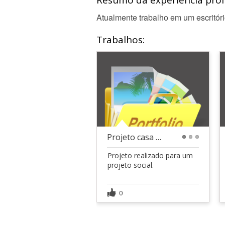
Resumo da experiência profi
Atualmente trabalho em um escritóri
Trabalhos:
Projeto casa popular
1
2
3
Projeto realizado para um
projeto social.
0