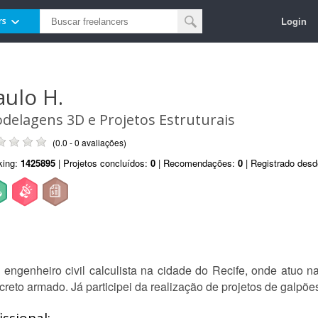
Login
rs
aulo H.
delagens 3D e Projetos Estruturais
(0.0 - 0 avaliações)
king:
1425895
| Projetos concluídos:
0
| Recomendações:
0
| Registrado des
ngenheiro civil calculista na cidade do Recife, onde atuo na
reto armado. Já participei da realização de projetos de galpões,