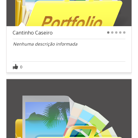
Cantinho Caseiro
1
2
3
4
5
Nenhuma descrição informada
0