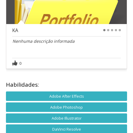
KA
1
2
3
4
5
Nenhuma descrição informada
0
Habilidades:
Adobe After Effects
Adobe Photoshop
Adobe Illustrator
DaVinci Resolve