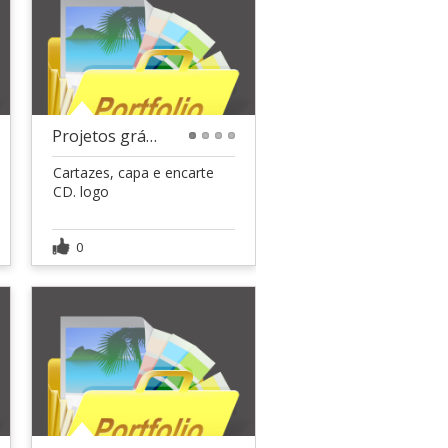
Projetos gráficos
1
2
3
4
Cartazes, capa e encarte
CD. logo
0