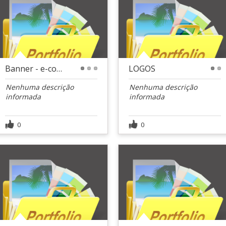
Banner - e-commerce
LOGOS
1
2
3
1
2
Nenhuma descrição
Nenhuma descrição
informada
informada
0
0