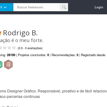
Login
rs
Rodrigo B.
iação é o meu forte.
(0.0 - 0 avaliações)
king:
28190
| Projetos concluídos:
0
| Recomendações:
0
| Registrado desde:
omo Designer Gráfico. Responsável, proativo e de fácil relacio
usco parcerias continuas