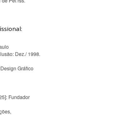
 de Pet rss.
ssional:
aulo
clusão: Dez./ 1998.
 Design Gráfico
25]: Fundador
ções,