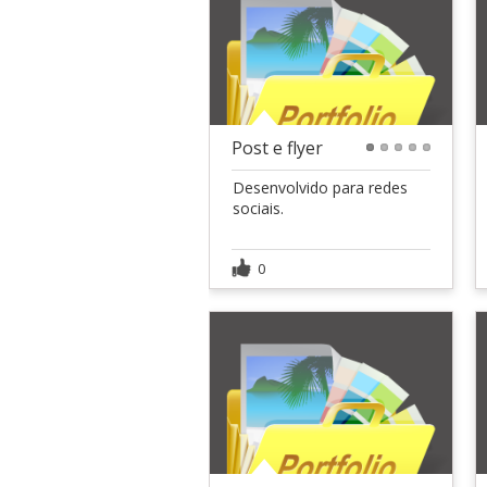
Post e flyer
1
2
3
4
5
Desenvolvido para redes
sociais.
0