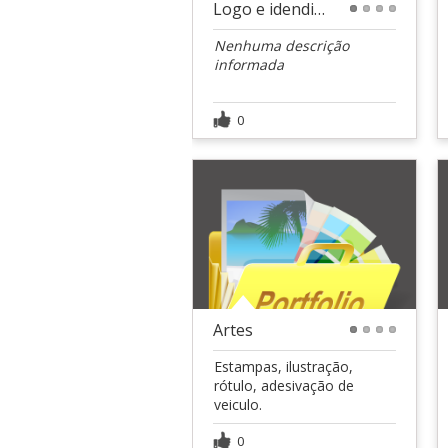
Logo e idendidade visual
1
2
3
4
Nenhuma descrição
informada
0
Artes
1
2
3
4
Estampas, ilustração,
rótulo, adesivação de
veiculo.
0