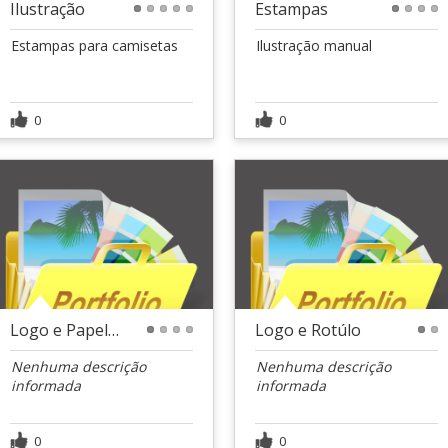
Ilustração
Estampas
1
2
3
4
5
1
2
3
4
Estampas para camisetas
Ilustração manual
0
0
Logo e Papelaria
Logo e Rotúlo
1
2
3
4
1
2
Nenhuma descrição
Nenhuma descrição
informada
informada
0
0