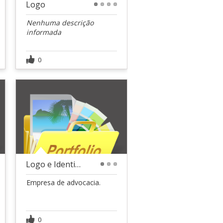
Logo
1
2
3
4
Nenhuma descrição
informada
0
Logo e Identidade visual
1
2
3
Empresa de advocacia.
0