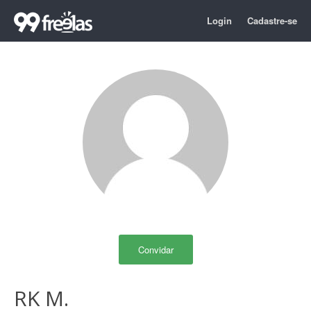
Login
Cadastre-se
Convidar
RK M.