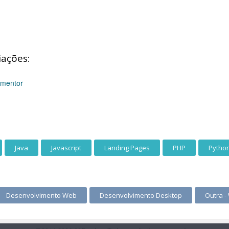
iações:
ementor
Java
Javascript
Landing Pages
PHP
Pytho
Desenvolvimento Web
Desenvolvimento Desktop
Outra -