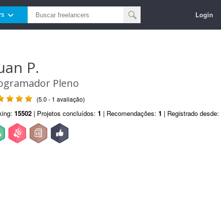
Login
rs
uan P.
ogramador Pleno
(5.0 - 1 avaliação)
king:
15502
| Projetos concluídos:
1
| Recomendações:
1
| Registrado desde: