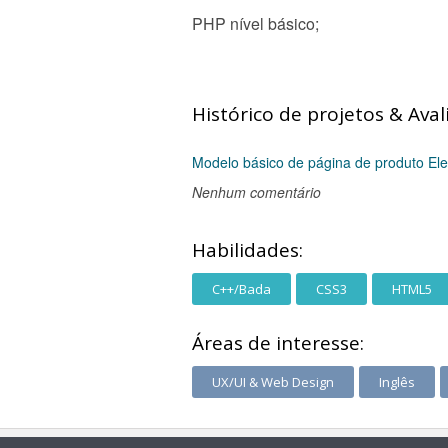
PHP nível básico;
Histórico de projetos & Aval
Modelo básico de página de produto El
Nenhum comentário
Habilidades:
C++/Bada
CSS3
HTML5
Áreas de interesse:
UX/UI & Web Design
Inglês