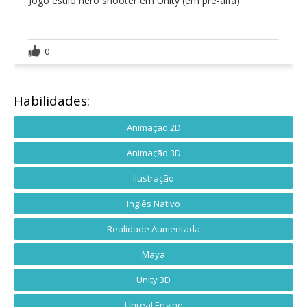
Jogo estilo hero shooter em Unity (em pré-alfa)
0
Habilidades:
Animação 2D
Animação 3D
Ilustração
Inglês Nativo
Realidade Aumentada
Maya
Unity 3D
Unreal Engine