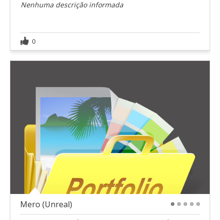
Nenhuma descrição informada
0
Mero (Unreal)
1
2
3
4
5