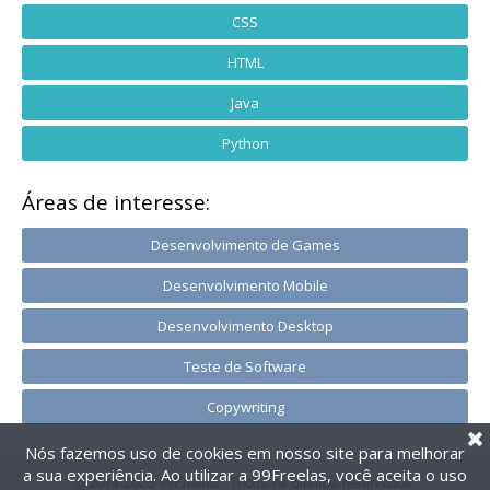
CSS
HTML
Java
Python
Áreas de interesse:
Desenvolvimento de Games
Desenvolvimento Mobile
Desenvolvimento Desktop
Teste de Software
Copywriting
Nós fazemos uso de cookies em nosso site para melhorar
a sua experiência. Ao utilizar a 99Freelas, você aceita o uso
@2014-2026 99Freelas. Todos os direitos reservados.