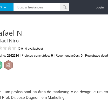
Login
rs
afael N.
fael Niro
(0.0 - 0 avaliações)
king:
2862214
| Projetos concluídos:
0
| Recomendações:
0
| Registrado des
u um profissional na área do marketing e do design, e um en
 Prof. Dr. José Dagnoni em Marketing.
_______________________________