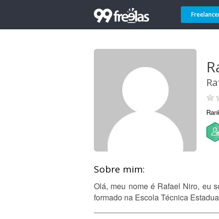
Freelance
R
Ra
Ran
Sobre mim:
Olá, meu nome é Rafael Niro, eu so
formado na Escola Técnica Estadual
____________________________