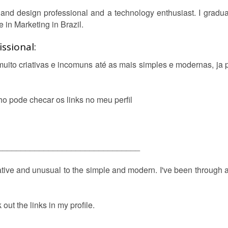
g and design professional and a technology enthusiast. I gradu
 in Marketing in Brazil.
ssional:
uito criativas e incomuns até as mais simples e modernas, ja pa
o pode checar os links no meu perfil
_______________________________
ative and unusual to the simple and modern. I've been through a
 out the links in my profile.