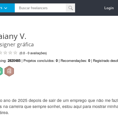
Login
rs
aiany V.
signer gráfica
(0.0 - 0 avaliações)
king:
2820485
| Projetos concluídos:
0
| Recomendações:
0
| Registrado des
no ano de 2025 depois de sair de um emprego que não me faz
na carreira que sempre sonhei, estou aqui para mostrar minha
área.