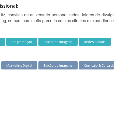
ssional:
 fiz, convites de aniversario personalizados, folders de divul
ting, sempre com muita parceria com os clientes e expandind
Diagramação
Edição de Imagens
Redes Sociais
Marketing Digital
Edição de Imagens
Currículo & Carta 