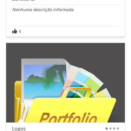
Nenhuma descrição informada
0
Logos
1
2
3
4