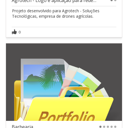
Agrotech - Logo e aplicação para redes sociais.
1
2
Projeto desenvolvido para Agrotech - Soluções
Tecnológicas, empresa de drones agrícolas.
0
Barbearia.
1
2
3
4
5