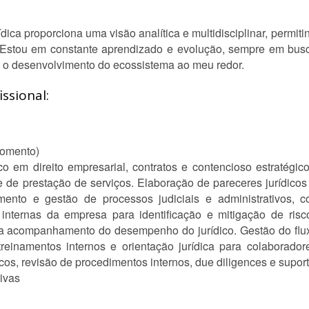
ídica proporciona uma visão analítica e multidisciplinar, perm
e. Estou em constante aprendizado e evolução, sempre em bus
a o desenvolvimento do ecossistema ao meu redor.
ssional:
momento)
co em direito empresarial, contratos e contencioso estratégic
e de prestação de serviços. Elaboração de pareceres jurídicos
amento e gestão de processos judiciais e administrativos, c
 internas da empresa para identificação e mitigação de risc
ara acompanhamento do desempenho do jurídico. Gestão do flux
treinamentos internos e orientação jurídica para colaborado
scos, revisão de procedimentos internos, due diligences e supor
ivas