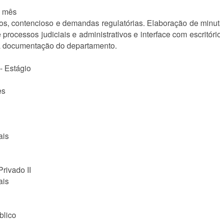
1 mês
tos, contencioso e demandas regulatórias. Elaboração de minuta
processos judiciais e administrativos e interface com escritór
 da documentação do departamento.
- Estágio
es
ais
Privado II
ais
blico