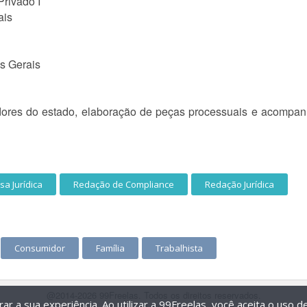
Privado I
ais
s Gerais
adores do estado, elaboração de peças processuais e acomp
sa Jurídica
Redação de Compliance
Redação Jurídica
Consumidor
Família
Trabalhista
@2014-2026 99Freelas. Todos os direitos reservados.
r a sua experiência. Ao utilizar a 99Freelas, você aceita o uso 