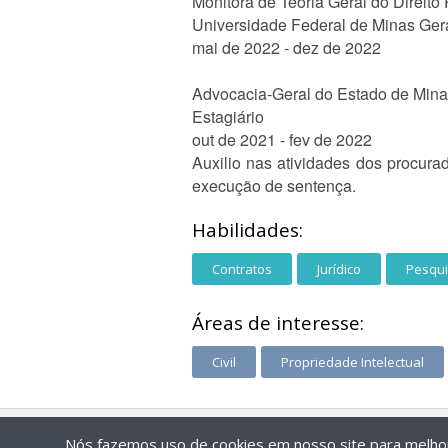
Monitora de Teoria Geral do Direito 
Universidade Federal de Minas Ger
mai de 2022 - dez de 2022
Advocacia-Geral do Estado de Mina
Estagiário
out de 2021 - fev de 2022
Auxilio nas atividades dos procur
execução de sentença.
Habilidades:
Contratos
Jurídico
Pesqui
Áreas de interesse:
Civil
Propriedade Intelectual
Nós fazemos uso de cookies em nosso site para melhora