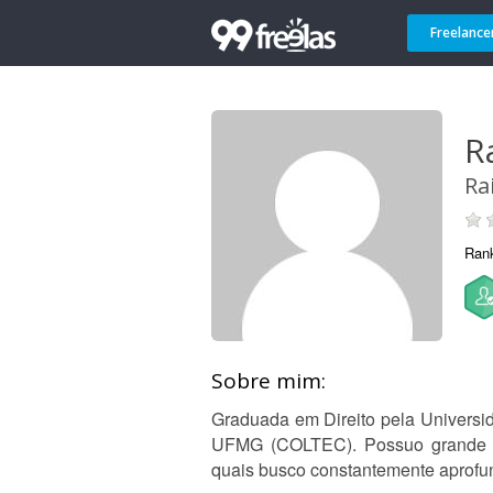
Freelance
R
Ra
Ran
Sobre mim:
Graduada em Direito pela Universi
UFMG (COLTEC). Possuo grande int
quais busco constantemente aprof