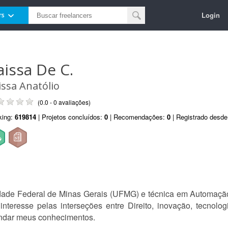
Login
rs
aissa De C.
issa Anatólio
(0.0 - 0 avaliações)
king:
619814
| Projetos concluídos:
0
| Recomendações:
0
| Registrado desd
dade Federal de Minas Gerais (UFMG) e técnica em Automação 
eresse pelas interseções entre Direito, inovação, tecnolo
undar meus conhecimentos.