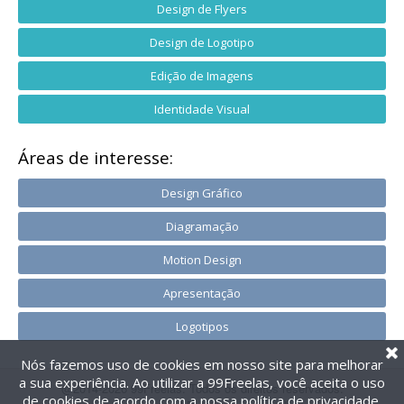
Design de Flyers
Design de Logotipo
Edição de Imagens
Identidade Visual
Áreas de interesse:
Design Gráfico
Diagramação
Motion Design
Apresentação
Logotipos
Nós fazemos uso de cookies em nosso site para melhorar
a sua experiência. Ao utilizar a 99Freelas, você aceita o uso
@2014-2026 99Freelas. Todos os direitos reservados.
de cookies de acordo com a nossa
política de privacidade
.