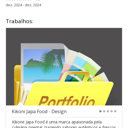
dez. 2024 - dez. 2024
Trabalhos:
Kikoni Japa Food - Design
1
2
3
4
5
Kikone Japa Food é uma marca apaixonada pela
culinária oriental, trazendo sabores autênticos e frescos