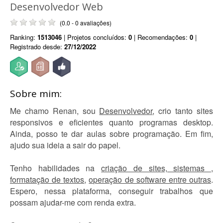
Desenvolvedor Web
(0.0 - 0 avaliações)
Ranking:
1513046
| Projetos concluídos:
0
| Recomendações:
0
|
Registrado desde:
27/12/2022
Sobre mim:
Me chamo Renan, sou
Desenvolvedor
, crio tanto sites
responsivos e eficientes quanto programas desktop.
Ainda, posso te dar aulas sobre programação. Em fim,
ajudo sua ideia a sair do papel.
Tenho habilidades na
criação de sites, sistemas
,
formatação de textos
,
operação de software entre outras
.
Espero, nessa plataforma, conseguir trabalhos que
possam ajudar-me com renda extra.