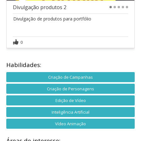
Divulgação produtos 2
1
2
3
4
5
Divulgação de produtos para portfólio
0
Habilidades:
Criação de Campanhas
Criação de Personagens
Edição de Vídeo
Inteligência Artificial
Vídeo Animação
Áreas de interesse: