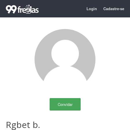
Login
Cadastre-se
Convidar
Rgbet b.