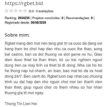
https://rgbet.bid
(0.0 - 0 avaliações)
Ranking:
2934235
| Projetos concluídos:
0
| Recomendações:
0
|
Registrado desde:
06/08/2025
Sobre mim:
Rgbet mang den mot nen tang giai tri ca cuoc da dang voi
hang tram tro choi hap dan nhu ca cuoc the thao, song
bai casino, ban ca doi thuong va slot game no hu. Giao
dien duoc thiet ke than thien, toi uu trai nghiem nguoi
dung tren ca may tinh va thiet bi di dong. Nha cai ho tro
he thong nap rut nhanh, an toan, bao mat toi da va hoat
dong 24/7. Ben canh do, Rgbet luon cap nhat cac chuong
trinh uu dai hap dan cho nguoi choi moi lan thanh vien
than thiet, giup nguoi choi co them nhieu co hoi nhan
thuong gia tri moi ngay.
Thong Tin Lien He: