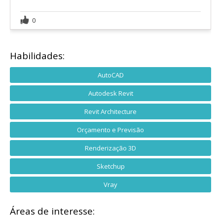
0
Habilidades:
AutoCAD
Autodesk Revit
Revit Architecture
Orçamento e Previsão
Renderização 3D
Sketchup
Vray
Áreas de interesse: