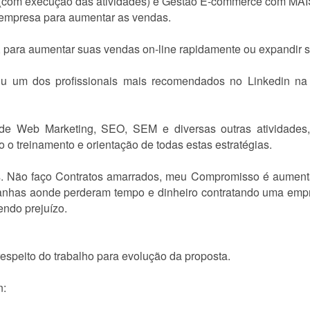
 (com execução das atividades) e Gestão E-commerce com MAIS
a empresa para aumentar as vendas.
para aumentar suas vendas on-line rapidamente ou expandir s
u um dos profissionais mais recomendados no Linkedin na
e Web Marketing, SEO, SEM e diversas outras atividades, 
o o treinamento e orientação de todas estas estratégias.
s. Não faço Contratos amarrados, meu Compromisso é aumentar 
has aonde perderam tempo e dinheiro contratando uma empr
endo prejuízo.
espeito do trabalho para evolução da proposta.
n: