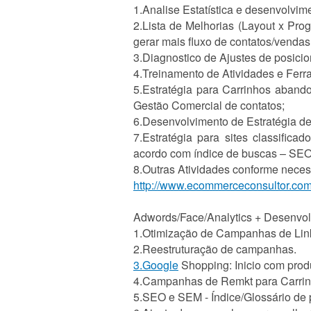
1.Analise Estatística e desenvolvi
2.Lista de Melhorias (Layout x Pro
gerar mais fluxo de contatos/vendas
3.Diagnostico de Ajustes de posici
4.Treinamento de Atividades e Ferr
5.Estratégia para Carrinhos aband
Gestão Comercial de contatos;
6.Desenvolvimento de Estratégia de 
7.Estratégia para sites classific
acordo com índice de buscas – SEO
8.Outras Atividades conforme neces
http://www.ecommerceconsultor.com
Adwords/Face/Analytics + Desenv
1.Otimização de Campanhas de Link
2.Reestruturação de campanhas.
3.Google
Shopping: Inicio com prod
4.Campanhas de Remkt para Carrinh
5.SEO e SEM - Índice/Glossário de 