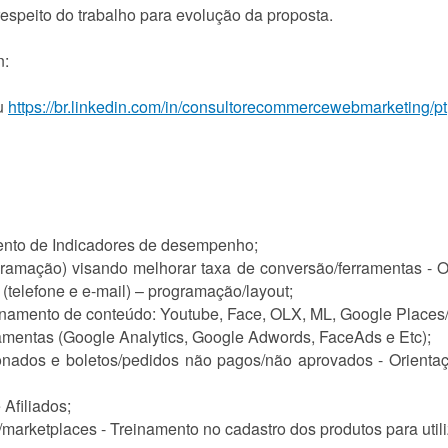
espeito do trabalho para evolução da proposta.
n:
u
https://br.linkedin.com/in/consultorecommercewebmarketing/pt
mento de Indicadores de desempenho;
gramação) visando melhorar taxa de conversão/ferramentas - O
 (telefone e e-mail) – programação/layout;
onamento de conteúdo: Youtube, Face, OLX, ML, Google Places/
amentas (Google Analytics, Google Adwords, FaceAds e Etc);
onados e boletos/pedidos não pagos/não aprovados - Orientaç
Afiliados;
s/marketplaces - Treinamento no cadastro dos produtos para util