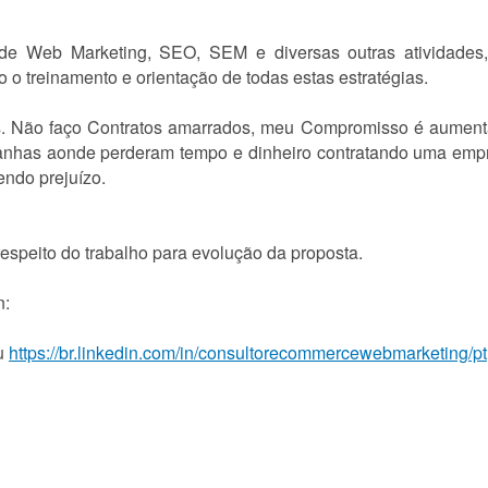
e Web Marketing, SEO, SEM e diversas outras atividades, 
o o treinamento e orientação de todas estas estratégias.
s. Não faço Contratos amarrados, meu Compromisso é aumentar 
has aonde perderam tempo e dinheiro contratando uma empr
endo prejuízo.
espeito do trabalho para evolução da proposta.
n:
u
https://br.linkedin.com/in/consultorecommercewebmarketing/pt