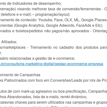
mento de Indicadores de desempenho;
gramação) visando melhorar taxa de conversão/ferramentas - O
 (telefone e e-mail) – programação/layout;
onamento de conteúdo: Youtube, Face, OLX, ML, Google Places/
amentas (Google Analytics, Google Adwords, FaceAds e Etc);
onados e boletos/pedidos não pagos/não aprovados - Orientaç
Afiliados;
ados/marketplaces - Treinamento no cadastro dos produtos par
;
sário relacionadas a gestão de e-commerce;
.br/consultoria-marketing-digital/gestao-ecommerce-empresa
olvimento de Campanhas
s Patrocinados com foco em Conversões/Leads por mix de Prod
utos de com mark-up agressivo ou boa precificação, Campanha
os Abandonados, lista de e-mails, remkt dinâmico,
palavras chaves para serem utilizados nas campanhas e grupo