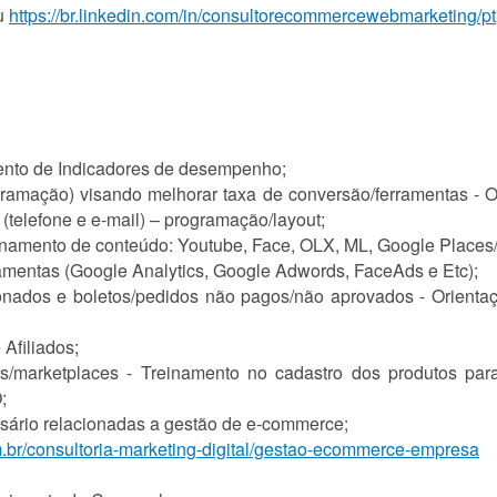
u
https://br.linkedin.com/in/consultorecommercewebmarketing/pt
mento de Indicadores de desempenho;
gramação) visando melhorar taxa de conversão/ferramentas - O
 (telefone e e-mail) – programação/layout;
onamento de conteúdo: Youtube, Face, OLX, ML, Google Places/
amentas (Google Analytics, Google Adwords, FaceAds e Etc);
onados e boletos/pedidos não pagos/não aprovados - Orientaç
Afiliados;
ados/marketplaces - Treinamento no cadastro dos produtos par
;
sário relacionadas a gestão de e-commerce;
.br/consultoria-marketing-digital/gestao-ecommerce-empresa