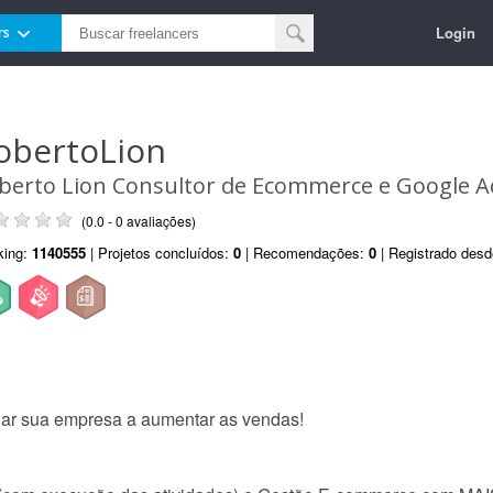
Login
rs
obertoLion
berto Lion Consultor de Ecommerce e Google A
(0.0 - 0 avaliações)
king:
1140555
| Projetos concluídos:
0
| Recomendações:
0
| Registrado des
ar sua empresa a aumentar as vendas!