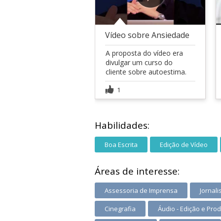
Vídeo sobre Ansiedade
A proposta do vídeo era
divulgar um curso do
cliente sobre autoestima.
1
Habilidades:
Boa Escrita
Edição de Vídeo
Áreas de interesse:
Assessoria de Imprensa
Jornal
Cinegrafia
Áudio - Edição e Pro