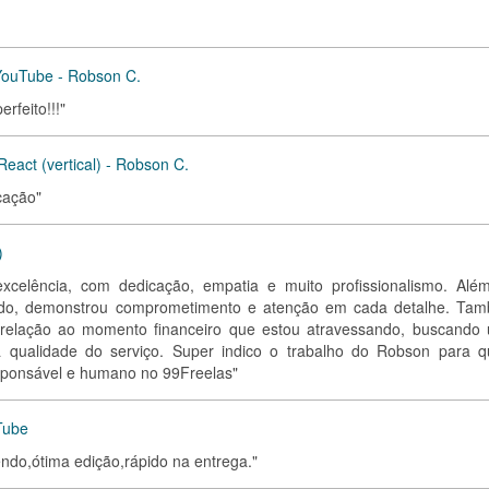
 YouTube - Robson C.
rfeito!!!"
eact (vertical) - Robson C.
cação"
)
xcelência, com dedicação, empatia e muito profissionalismo. Alé
ado, demonstrou comprometimento e atenção em cada detalhe. Ta
 relação ao momento financeiro que estou atravessando, buscando
 qualidade do serviço. Super indico o trabalho do Robson para 
esponsável e humano no 99Freelas"
Tube
ndo,ótima edição,rápido na entrega."