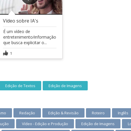
Vídeo sobre IA's
É um vídeo de
entretenimento/informação
que busca explicitar o...
1
Edição de Textos
Edição de Imagens
ismo
Redação
Edição & Revisão
Roteiro
Inglês
dução
Vídeo - Edição e Produção
Edição de Imagens
L