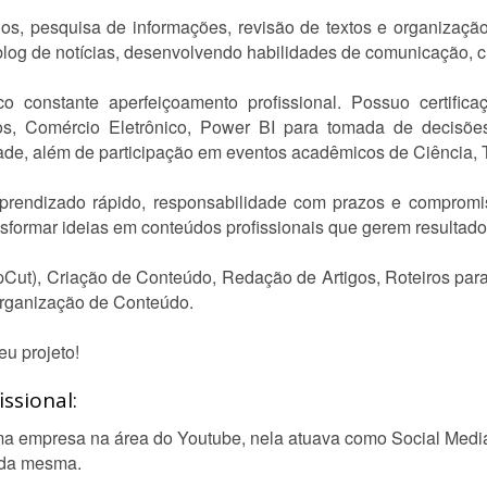
, pesquisa de informações, revisão de textos e organização 
log de notícias, desenvolvendo habilidades de comunicação, cr
co constante aperfeiçoamento profissional. Possuo certif
s, Comércio Eletrônico, Power BI para tomada de decisões, R
de, além de participação em eventos acadêmicos de Ciência, 
aprendizado rápido, responsabilidade com prazos e comprom
ansformar ideias em conteúdos profissionais que gerem resultado
Cut), Criação de Conteúdo, Redação de Artigos, Roteiros par
Organização de Conteúdo.
eu projeto!
ssional:
a empresa na área do Youtube, nela atuava como Social Media, e
o da mesma.