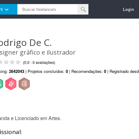
Login
rs
odrigo De C.
signer gráfico e ilustrador
(0.0 - 0 avaliações)
king:
2642043
| Projetos concluídos:
0
| Recomendações:
0
| Registrado des
nda e Licenciado em Artes.
ssional: