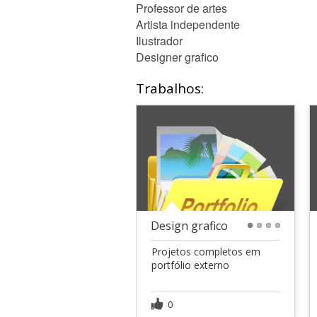
Professor de artes
Artista independente
Ilustrador
Designer grafico
Trabalhos:
Design grafico
1
2
3
4
Projetos completos em
portfólio externo
0