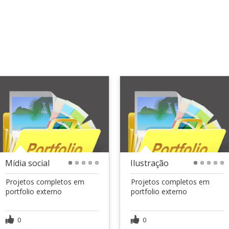
Mídia social
Ilustração
1
2
3
4
5
1
2
3
4
5
Projetos completos em
Projetos completos em
portfolio externo
portfolio externo
0
0