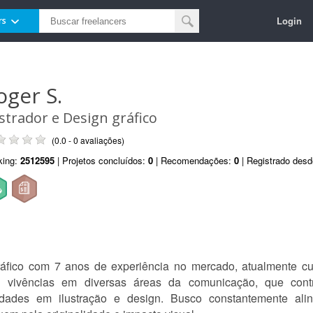
Login
rs
oger S.
ustrador e Design gráfico
(0.0 - 0 avaliações)
king:
2512595
| Projetos concluídos:
0
| Recomendações:
0
| Registrado des
 gráfico com 7 anos de experiência no mercado, atualmente 
clui vivências em diversas áreas da comunicação, que contr
ades em ilustração e design. Busco constantemente alinha