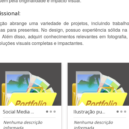
em pela originalidade e impacto visual.
ssional:
ção abrange uma variedade de projetos, incluindo trabalho
as para presentes. No design, possuo experiência sólida n
 Além disso, adquiri conhecimentos relevantes em fotografia,
oluções visuais completas e impactantes.
Social Media para Farmárcia
Ilustração publicitária para industria de café
1
2
3
1
2
3
Nenhuma descrição
Nenhuma descrição
informada
informada