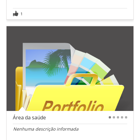
1
Área da saúde
1
2
3
4
5
Nenhuma descrição informada