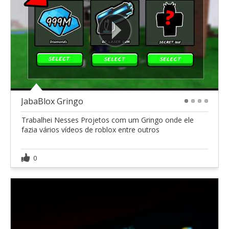
JabaBlox Gringo
1
2
3
4
Trabalhei Nesses Projetos com um Gringo onde ele
fazia vários vídeos de roblox entre outros
0