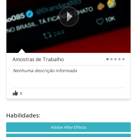
Amostras de Trabalho
1
2
3
4
5
Nenhuma descrição informada
0
Habilidades:
Adobe After Effects