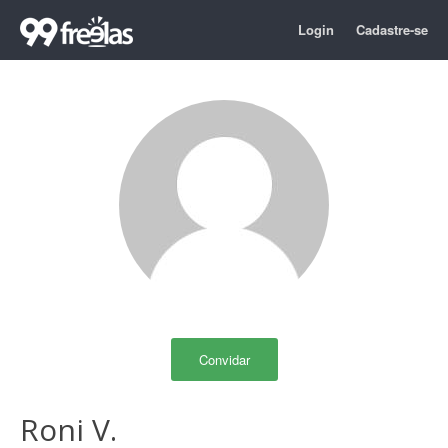
Login
Cadastre-se
Convidar
Roni V.