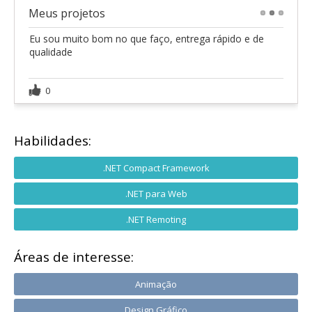
Meus projetos
1
2
3
Eu sou muito bom no que faço, entrega rápido e de
qualidade
0
Habilidades:
.NET Compact Framework
.NET para Web
.NET Remoting
Áreas de interesse:
Animação
Design Gráfico