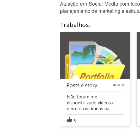
Atuação em Social Media com foco 
planejamento de marketing e estrut
Trabalhos:
Posts e storys para clinica de estética
1
2
3
Não foram me
disponibilizado vídeos e
nem fotos tiradas na...
0