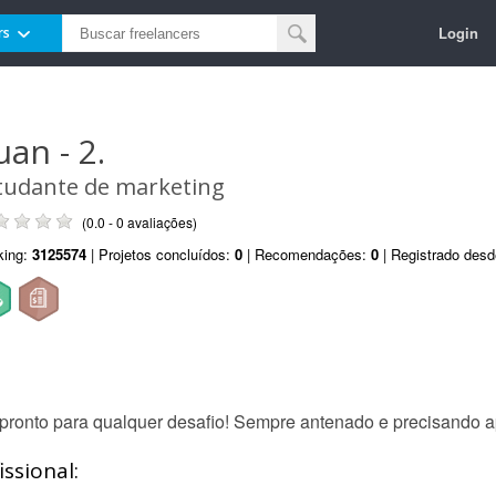
Login
rs
uan - 2.
tudante de marketing
(0.0 - 0 avaliações)
king:
3125574
| Projetos concluídos:
0
| Recomendações:
0
| Registrado des
 pronto para qualquer desafio! Sempre antenado e precisando 
ssional: