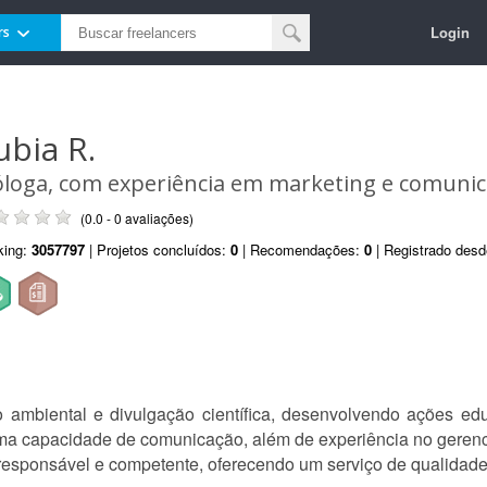
Login
rs
ubia R.
óloga, com experiência em marketing e comuni
(0.0 - 0 avaliações)
king:
3057797
| Projetos concluídos:
0
| Recomendações:
0
| Registrado des
mbiental e divulgação científica, desenvolvendo ações edu
Ótima capacidade de comunicação, além de experiência no gere
 responsável e competente, oferecendo um serviço de qualidad