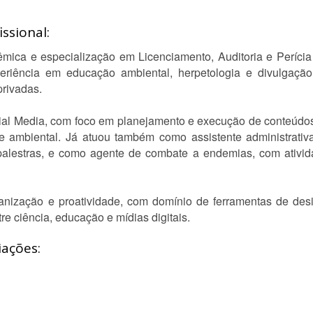
ssional:
mica e especialização em Licenciamento, Auditoria e Períci
riência em educação ambiental, herpetologia e divulgação c
privadas.
al Media, com foco em planejamento e execução de conteúdos 
a e ambiental. Já atuou também como assistente administrat
e palestras, e como agente de combate a endemias, com ativ
nização e proatividade, com domínio de ferramentas de desig
re ciência, educação e mídias digitais.
iações: