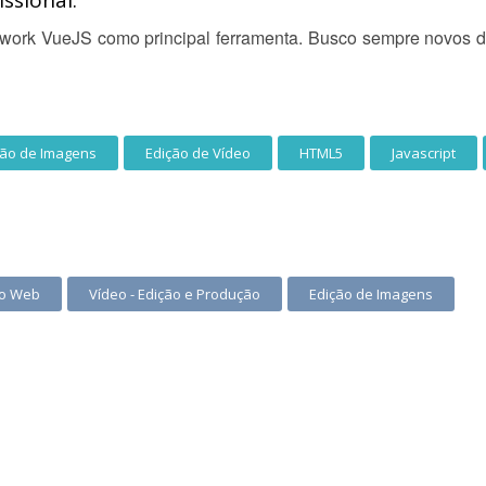
ssional:
ework VueJS como principal ferramenta. Busco sempre novos de
ção de Imagens
Edição de Vídeo
HTML5
Javascript
to Web
Vídeo - Edição e Produção
Edição de Imagens