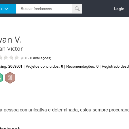
Login
rs
yan V.
an Victor
(0.0 - 0 avaliações)
king:
2059501
| Projetos concluídos:
0
| Recomendações:
0
| Registrado des
a pessoa comunicativa e determinada, estou sempre procuran