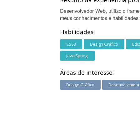
Resumo da experiência profi
Desenvolvedor Web, utilizo o fram
meus conhecimentos e habilidades.
Habilidades:
CSS3
Design Gráfico
Edi
Java Spring
Áreas de interesse:
Design Gráfico
Desenvolvimen