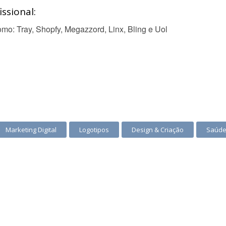
ssional:
mo: Tray, Shopfy, Megazzord, Linx, Bling e Uol
Marketing Digital
Logotipos
Design & Criação
Saúde