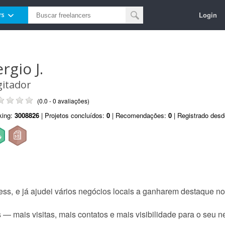
Login
rs
rgio J.
gitador
(0.0 - 0 avaliações)
king:
3008826
| Projetos concluídos:
0
| Recomendações:
0
| Registrado des
ss, e já ajudei vários negócios locais a ganharem destaque 
 — mais visitas, mais contatos e mais visibilidade para o seu n