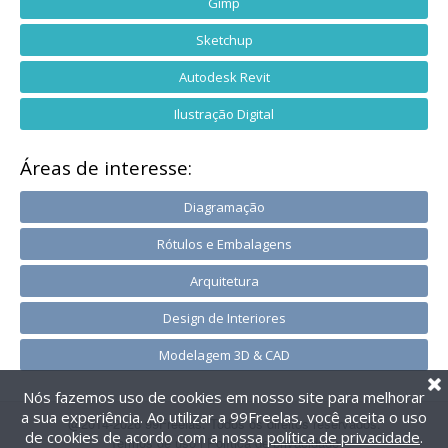
Gimp
Sketchup
Autodesk Revit
Ilustração Digital
Áreas de interesse:
Diagramação
Rótulos e Embalagens
Arquitetura
Design de Interiores
Modelagem 3D & CAD
Nós fazemos uso de cookies em nosso site para melhorar
a sua experiência. Ao utilizar a 99Freelas, você aceita o uso
@2014-2026 99Freelas. Todos os direitos reservados.
de cookies de acordo com a nossa
política de privacidade
.
Termos de uso
|
Política de privacidade