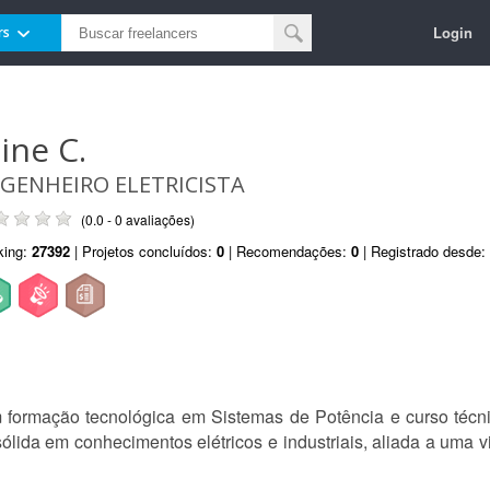
Login
rs
line C.
GENHEIRO ELETRICISTA
(0.0 - 0 avaliações)
king:
27392
| Projetos concluídos:
0
| Recomendações:
0
| Registrado desde:
 formação tecnológica em Sistemas de Potência e curso técn
ólida em conhecimentos elétricos e industriais, aliada a uma vi