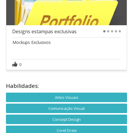
Designs estampas exclusivas
1
2
3
4
5
Mockups Exclusivos
0
Habilidades:
Artes Visuais
Comunicação Visual
Concept Design
Corel Draw