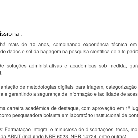
ssional:
a há mais de 10 anos, combinando experiência técnica em 
de dados e sólida bagagem na pesquisa científica de alto padr
de soluções administrativas e acadêmicas sob medida, gara
l.
antação de metodologias digitais para triagem, categorização 
ca e garantindo a segurança da informação e facilidade de aces
 uma carreira acadêmica de destaque, com aprovação em 1º l
como pesquisadora bolsista em laboratório institucional de pont
: Formatação integral e minuciosa de dissertações, teses, mono
s da ABNT (incluindo NBR 6023, NBR 14724, entre outras).