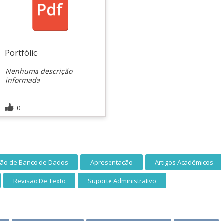
Portfólio
Nenhuma descrição
informada
0
ção de Banco de Dados
Apresentação
Artigos Acadêmicos
Revisão De Texto
Suporte Administrativo