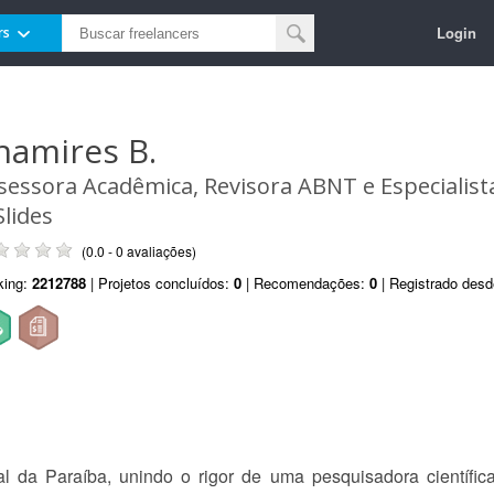
Login
rs
hamires B.
sessora Acadêmica, Revisora ABNT e Especialist
Slides
(0.0 - 0 avaliações)
king:
2212788
| Projetos concluídos:
0
| Recomendações:
0
| Registrado des
 da Paraíba, unindo o rigor de uma pesquisadora científica