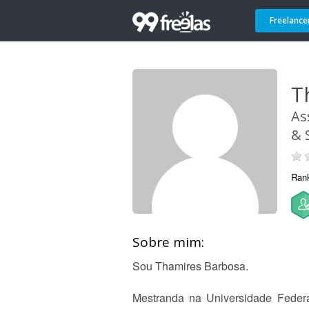
Freelance
T
As
& 
Ran
Sobre mim:
Sou Thamires Barbosa.
Mestranda na Universidade Federal