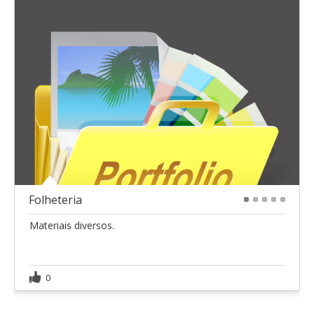
Folheteria
1
2
3
4
5
Materiais diversos.
0