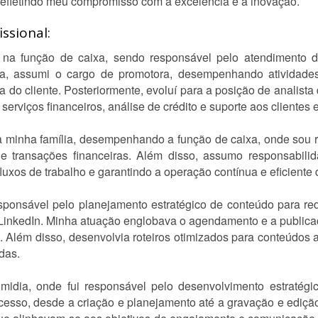
 refletindo meu compromisso com a excelência e a inovação.
ssional:
nal na função de caixa, sendo responsável pelo atendimento d
da, assumi o cargo de promotora, desempenhando atividade
 do cliente. Posteriormente, evoluí para a posição de analista 
serviços financeiros, análise de crédito e suporte aos cliente
a minha família, desempenhando a função de caixa, onde sou 
e transações financeiras. Além disso, assumo responsabilid
uxos de trabalho e garantindo a operação contínua e eficiente 
esponsável pelo planejamento estratégico de conteúdo para rede
LinkedIn. Minha atuação englobava o agendamento e a publicaçã
s. Além disso, desenvolvia roteiros otimizados para conteúdos 
das.
 midia, onde fui responsável pelo desenvolvimento estratégi
esso, desde a criação e planejamento até a gravação e edição