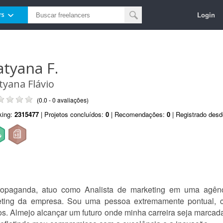
Login
rs
atyana F.
tyana Flávio
(0.0 - 0 avaliações)
king:
2315477
| Projetos concluídos:
0
| Recomendações:
0
| Registrado des
opaganda, atuo como Analista de marketing em uma agênci
eting da empresa. Sou uma pessoa extremamente pontual, cri
os. Almejo alcançar um futuro onde minha carreira seja marcada 