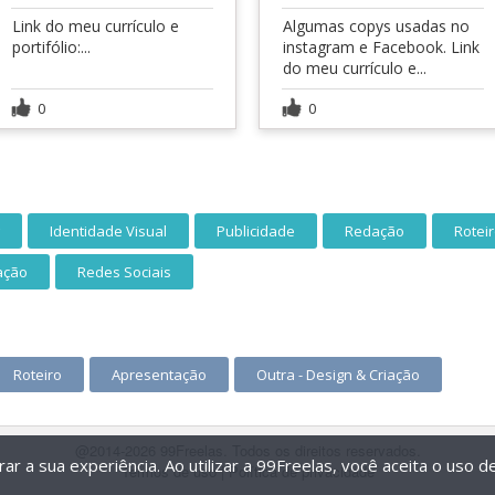
Link do meu currículo e
Algumas copys usadas no
portifólio:...
instagram e Facebook. Link
do meu currículo e...
0
0
Identidade Visual
Publicidade
Redação
Rotei
ação
Redes Sociais
Roteiro
Apresentação
Outra - Design & Criação
@2014-2026 99Freelas. Todos os direitos reservados.
r a sua experiência. Ao utilizar a 99Freelas, você aceita o uso 
Termos de uso
|
Política de privacidade