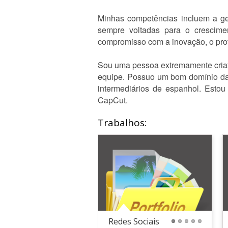
Minhas competências incluem a gest
sempre voltadas para o crescimen
compromisso com a inovação, o prof
Sou uma pessoa extremamente criat
equipe. Possuo um bom domínio da l
intermediários de espanhol. Esto
CapCut.
Trabalhos:
Redes Sociais
1
2
3
4
5