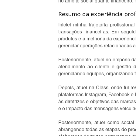
no âmbito social quanto financeiro,
Resumo da experiência profi
Iniciei minha trajetória profissio
transações financeiras. Em segui
produtos e a melhoria da experiência
gerenciar operações relacionadas a 
Posteriormente, atuei no empório d
atendimento ao cliente e gestão d
gerenciando equipes, organizando fl
Depois, atuei na Class, onde fui r
plataformas Instagram, Facebook e 
às diretrizes e objetivos das marca
e o impacto das mensagens veicula
Posteriormente, atuei como social
abrangendo todas as etapas do proc