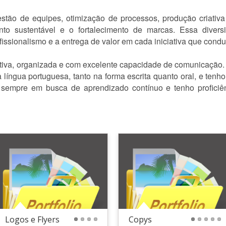
ão de equipes, otimização de processos, produção criativa e 
to sustentável e o fortalecimento de marcas. Essa divers
issionalismo e a entrega de valor em cada iniciativa que condu
iva, organizada e com excelente capacidade de comunicação. V
íngua portuguesa, tanto na forma escrita quanto oral, e tenh
u sempre em busca de aprendizado contínuo e tenho profic
Logos e Flyers
Copys
1
2
3
4
1
2
3
4
5