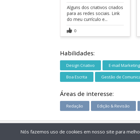
Alguns dos criativos criados
para as redes sociais. Link
do meu currículo e...
0
Habilidades:
Design Criativo
E-mail Marketing
Boa Escrita
Gestão de Comunic
Áreas de interesse:
Redação
Edição & Revisão
Nós fazemos uso de cookies em nosso site para melhora