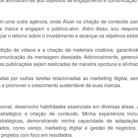
que alinhavam-se aos objetivos de engajamento e comunicação
 em uma outra agência, onde Atuei na criação de conteúdo par
a marca e engajam o público-alvo. Além disso, sou respons
 o retorno sobre o investimento e alcançar os objetivos estra
dição de vídeos e a criação de materiais criativos, garanti
 comunicação da mensagem desejada. Adicionalmente, geren
s publicações sejam realizadas de maneira oportuna e alinhada
as por outras tarefas relacionadas ao marketing digital, sem
s e promover o crescimento sustentável de suas marcas.
ssional, desenvolvi habilidades essenciais em diversas áreas,
estratégico e criação de conteúdo. Minha experiência incl
estratégicas, demonstrando minha capacidade de adaptação
iados, como varejo, marketing digital e gestão de negócios
 projetos com foco em resultados.