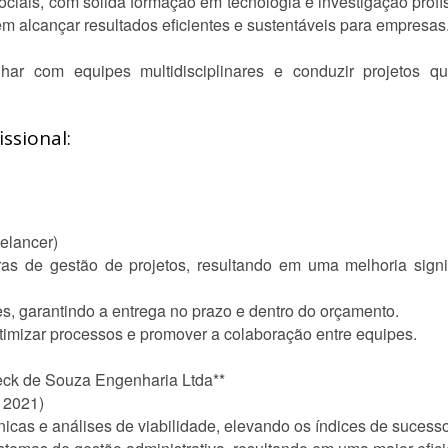
ociais, com sólida formação em tecnologia e investigação prof
m alcançar resultados eficientes e sustentáveis para empresas
har com equipes multidisciplinares e conduzir projetos q
ssional:
eelancer)
as de gestão de projetos, resultando em uma melhoria signif
res, garantindo a entrega no prazo e dentro do orçamento.
otimizar processos e promover a colaboração entre equipes.
Beck de Souza Engenharia Ltda**
o 2021)
nicas e análises de viabilidade, elevando os índices de sucesso 