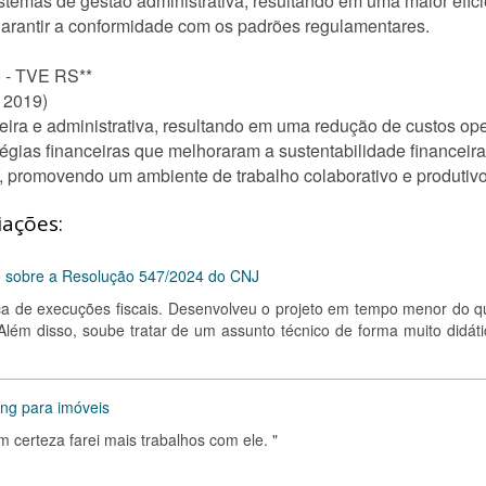
temas de gestão administrativa, resultando em uma maior efici
 garantir a conformidade com os padrões regulamentares.
o - TVE RS**
z 2019)
ceira e administrativa, resultando em uma redução de custos op
égias financeiras que melhoraram a sustentabilidade financeir
o, promovendo um ambiente de trabalho colaborativo e produtivo
iações:
so sobre a Resolução 547/2024 do CNJ
ica de execuções fiscais. Desenvolveu o projeto em tempo menor do q
lém disso, soube tratar de um assunto técnico de forma muito didáti
ng para imóveis
om certeza farei mais trabalhos com ele. "