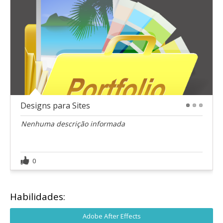
Designs para Sites
1
2
3
Nenhuma descrição informada
0
Habilidades:
Adobe After Effects