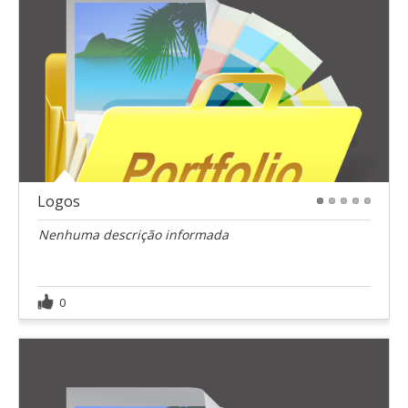
Logos
1
2
3
4
5
Nenhuma descrição informada
0