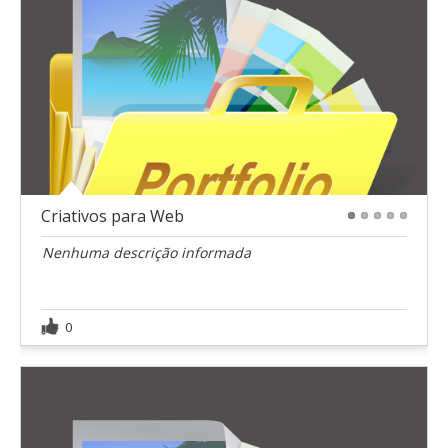
Criativos para Web
1
2
3
4
5
Nenhuma descrição informada
0