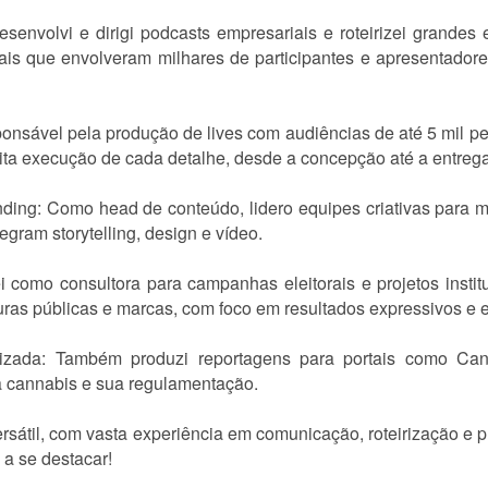
envolvi e dirigi podcasts empresariais e roteirizei grandes
ais que envolveram milhares de participantes e apresentado
nsável pela produção de lives com audiências de até 5 mil p
ta execução de cada detalhe, desde a concepção até a entrega 
ing: Como head de conteúdo, lidero equipes criativas para m
gram storytelling, design e vídeo.
como consultora para campanhas eleitorais e projetos instit
uras públicas e marcas, com foco em resultados expressivos e
lizada: Também produzi reportagens para portais como Ca
 cannabis e sua regulamentação.
ersátil, com vasta experiência em comunicação, roteirização e 
 a se destacar!