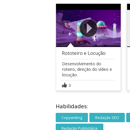
Rototeiro e Locução
Desenvolvimento do
roteiro, direção do vídeo e
locução.
0
Habilidades:
Copywriting
Redação SEO
Redação Publicitária