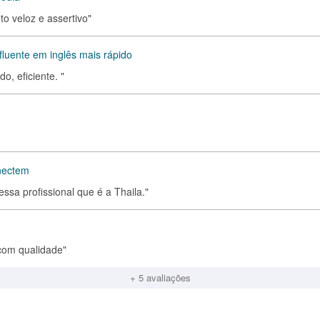
o veloz e assertivo"
fluente em inglês mais rápido
o, eficiente. "
onectem
ssa profissional que é a Thaila."
 com qualidade"
+ 5 avaliações