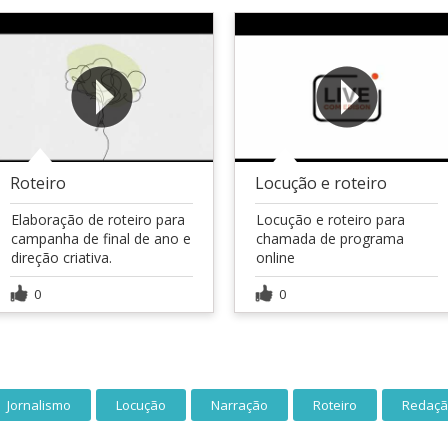
Roteiro
Locução e roteiro
Elaboração de roteiro para
Locução e roteiro para
campanha de final de ano e
chamada de programa
direção criativa.
online
0
0
Jornalismo
Locução
Narração
Roteiro
Redaç