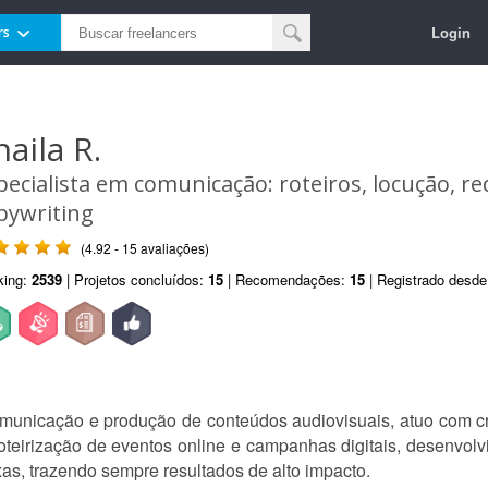
Login
rs
haila R.
pecialista em comunicação: roteiros, locução, re
pywriting
(4.92 - 15 avaliações)
king:
2539
| Projetos concluídos:
15
| Recomendações:
15
| Registrado desd
unicação e produção de conteúdos audiovisuais, atuo com cria
roteirização de eventos online e campanhas digitais, desenvolv
s, trazendo sempre resultados de alto impacto.