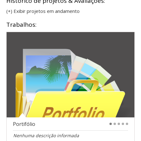
Histórico de projetos & Avaliações:
(+) Exibir projetos em andamento
Trabalhos:
Portifólio
1
2
3
4
5
Nenhuma descrição informada