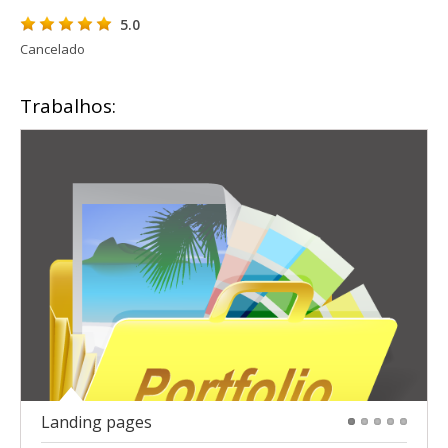
5.0
Cancelado
Trabalhos:
Landing pages
1
2
3
4
5